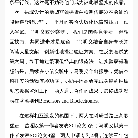
条平行线。这丝毫不妨碍他们成为彼此最坚实的依靠。
一次，岳瑶设计的新型宫颈癌蛋白检测传感器在验证阶
段遭遇“滑铁卢”，一个月的实验失败让她倍感压力，跌
入谷底。马明义敏锐察觉，“我们是国奖竞争者，但相
互扶持、共同进步才是底色。”马明义结合自身专长并
阅读大量文献，创新性地提出验证方案。在反复尝试的
第六周，终于通过繁琐但经典的银染法，让实验获得理
想结果。后续在小鼠实验中，马明义伸出援手，凭借本
科扎实的动物实验功底，协助岳瑶高效完成关键的肿瘤
动态数据监测工作。两人通力合作的成果，最终成功发
表在著名期刊Biosensors and Bioelectronics。
在这样相互激发的氛围下，两人在科研道路上高歌
猛进。岳瑶以第一作者发表SCI论文6篇；马明义以第一
作者发表SCI论文4篇；两人申请专利2项，连续三年包