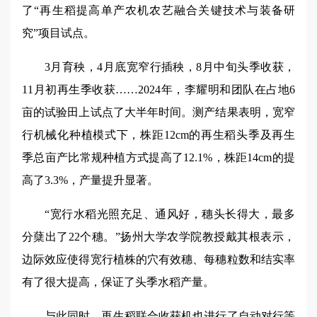
了“再生稻提高单产农机农艺融合关键技术与装备研
究”项目试点。
3月育秧，4月底宽窄行插秧，8月中旬头季收获，
11月初再生季收获……2024年，李耀明和团队在占地6
亩的试验田上试点了大半年时间。测产结果表明，宽窄
行机械化种植模式下，株距12cm的再生稻头季及再生
季总亩产比常规种植方式提高了12.1%，株距14cm的提
高了3.3%，产量提升显著。
“宽行水稻光照充足、通风好，穗头长得大，最多
分蘖出了22个穗。”扬州大学农学院教授戴其根表示，
边际效应使得宽行植株的穴有效穗、每穗粒数和结实率
有了很大提高，保证了头季水稻产量。
与此同时，再生稻联合收获机也进行了自动对行等