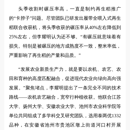
头季收割时碾压率高，一直是制约再生稻推广
的“卡脖子”问题。尽管团队已研发出履带全喂入式再生
稻联合收获机，将头季收获的碾压率从40%左右降低到
25%左右，但李耀明认为还不够。“有碾压就意味着有
损失。特别是被碾压的地方成熟度不一致，整米率低，
严重影响了再生稻的产量和品质。”
“发展农业新质生产力，就是要以农机、农艺、农
田和育种的高度匹配融合，促进现代农业向绿向高向强
发展。”聚焦堵点，李耀明提出了一条完全不同的技术
路线——农机农艺融合，宽窄行种植收获。他联合江苏
大学、扬州大学、安徽农业大学、池州市农业科学院等
单位共同组成了多学科交叉研究团队，选用泰两优1332
品种，在安徽省池州市贵池区墩上街道河口村开展