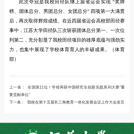
此次夺冠是我校田径队继上届省运会实现 “奖牌
榜、团体总分、男团总分、女团总分” 四项第一大满贯
后，再次取得辉煌成绩。在近四届省运会高校部田径赛
事中，江苏大学田径队三次斩获团体总分第一、一次位
列第二，充分彰显了我校田径项目的雄厚底蕴与强劲实
力，也集中展现了学校体育育人的丰硕成果。（体育
部）
上一条：
全国第11位！学校再获中国研究生创新实践系列大赛“重
要贡献单位”
下一条：
我校在第十五届长三角教育一体化发展会议上作大会发言