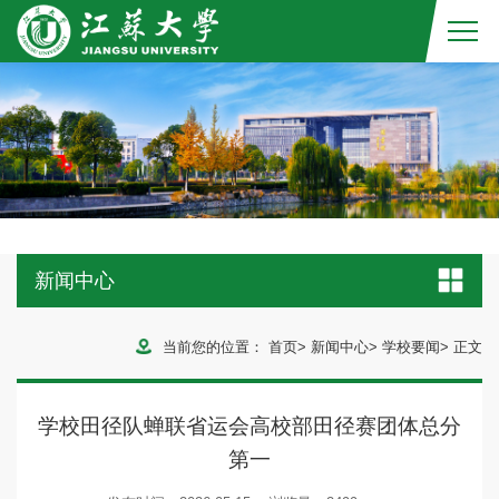
新闻中心
当前您的位置：
首页
>
新闻中心
>
学校要闻
>
正文
学校田径队蝉联省运会高校部田径赛团体总分
第一