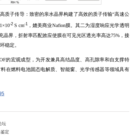
超高质子传导：致密的亲水晶界构建了高效的质子传输“高速公
-2
-1
×10
S cm
，媲美商业Nafion膜。其二为湿度响应光学透明
充晶界，折射率匹配效应使膜在可见光区透光率高达75%，接
循环稳定。
OF的宏观成型，为开发兼具高结晶度、高孔隙率和自支撑特
材料在燃料电池固态电解质、智能窗、光学传感器等领域具有
95
论坛
果鉴定